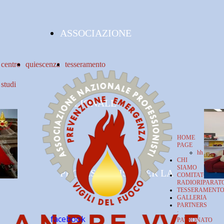
ASSOCIAZIONE
centro
quiescenza
tesseramento
studi
NAZIONALE
HOME
PAGE
hh
CHI
SIAMO
PROFESSIONISTI PER LA
COMITATO
RADIORIPARAT
TESSERAMENT
GALLERIA
PARTNERS
;
facebook
PATRONATO